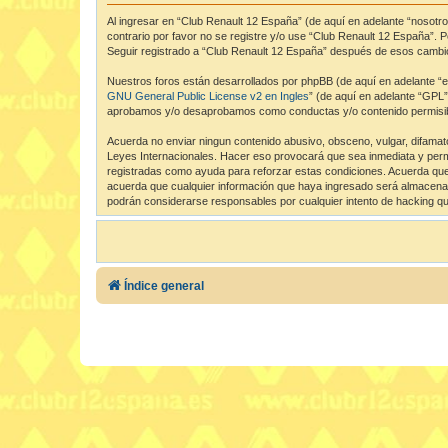
Al ingresar en “Club Renault 12 España” (de aquí en adelante “nosotro
contrario por favor no se registre y/o use “Club Renault 12 España”.
Seguir registrado a “Club Renault 12 España” después de esos cambio
Nuestros foros están desarrollados por phpBB (de aquí en adelante “el
GNU General Public License v2 en Ingles
” (de aquí en adelante “GPL
aprobamos y/o desaprobamos como conductas y/o contenido permisibl
Acuerda no enviar ningun contenido abusivo, obsceno, vulgar, difamato
Leyes Internacionales. Hacer eso provocará que sea inmediata y perma
registradas como ayuda para reforzar estas condiciones. Acuerda que
acuerda que cualquier información que haya ingresado será almacenad
podrán considerarse responsables por cualquier intento de hacking q
Índice general