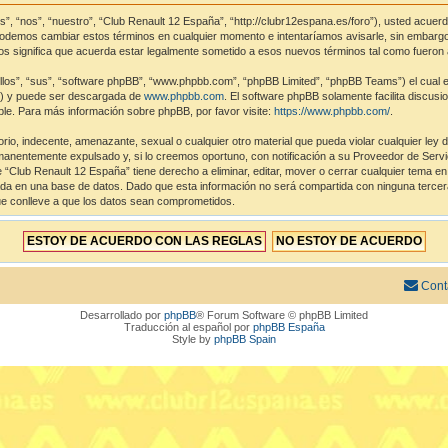
s”, “nos”, “nuestro”, “Club Renault 12 España”, “http://clubr12espana.es/foro”), usted acuer
 Podemos cambiar estos términos en cualquier momento e intentaríamos avisarle, sin embargo
s significa que acuerda estar legalmente sometido a esos nuevos términos tal como fueron 
los”, “sus”, “software phpBB”, “www.phpbb.com”, “phpBB Limited”, “phpBB Teams”) el cual es 
”) y puede ser descargada de
www.phpbb.com
. El software phpBB solamente facilita discus
e. Para más información sobre phpBB, por favor visite:
https://www.phpbb.com/
.
rio, indecente, amenazante, sexual o cualquier otro material que pueda violar cualquier ley 
nentemente expulsado y, si lo creemos oportuno, con notificación a su Proveedor de Servici
 “Club Renault 12 España” tiene derecho a eliminar, editar, mover o cerrar cualquier tema
a en una base de datos. Dado que esta información no será compartida con ninguna tercera
ue conlleve a que los datos sean comprometidos.
Cont
Desarrollado por
phpBB
® Forum Software © phpBB Limited
Traducción al español por
phpBB España
Style by
phpBB Spain