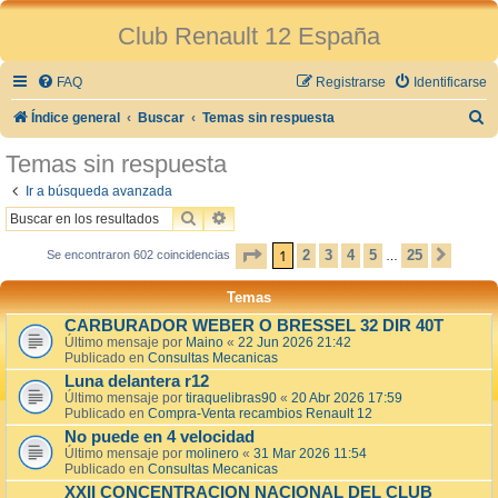
Club Renault 12 España
FAQ
Registrarse
Identificarse
B
Índice general
Buscar
Temas sin respuesta
u
Temas sin respuesta
s
Ir a búsqueda avanzada
c
BUSCAR
BÚSQUEDA AVANZADA
a
PÁGINA
1
DE
25
1
2
3
4
5
25
Se encontraron 602 coincidencias
SIGU
…
r
Temas
CARBURADOR WEBER O BRESSEL 32 DIR 40T
Último mensaje por
Maino
«
22 Jun 2026 21:42
Publicado en
Consultas Mecanicas
Luna delantera r12
Último mensaje por
tiraquelibras90
«
20 Abr 2026 17:59
Publicado en
Compra-Venta recambios Renault 12
No puede en 4 velocidad
Último mensaje por
molinero
«
31 Mar 2026 11:54
Publicado en
Consultas Mecanicas
XXII CONCENTRACION NACIONAL DEL CLUB