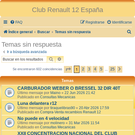
Club Renault 12 España
FAQ
Registrarse
Identificarse
B
Índice general
Buscar
Temas sin respuesta
u
Temas sin respuesta
s
Ir a búsqueda avanzada
c
BUSCAR
BÚSQUEDA AVANZADA
a
PÁGINA
1
DE
25
1
2
3
4
5
25
Se encontraron 602 coincidencias
SIGU
…
r
Temas
CARBURADOR WEBER O BRESSEL 32 DIR 40T
Último mensaje por
Maino
«
22 Jun 2026 21:42
Publicado en
Consultas Mecanicas
Luna delantera r12
Último mensaje por
tiraquelibras90
«
20 Abr 2026 17:59
Publicado en
Compra-Venta recambios Renault 12
No puede en 4 velocidad
Último mensaje por
molinero
«
31 Mar 2026 11:54
Publicado en
Consultas Mecanicas
XXII CONCENTRACION NACIONAL DEL CLUB