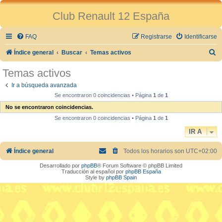
Club Renault 12 España
FAQ
Registrarse
Identificarse
B
Índice general
Buscar
Temas activos
u
Temas activos
s
Ir a búsqueda avanzada
c
Se encontraron 0 coincidencias • Página
1
de
1
a
No se encontraron coincidencias.
r
Se encontraron 0 coincidencias • Página
1
de
1
IR A
Índice general
Todos los horarios son
UTC+02:00
Desarrollado por
phpBB
® Forum Software © phpBB Limited
Traducción al español por
phpBB España
Style by
phpBB Spain