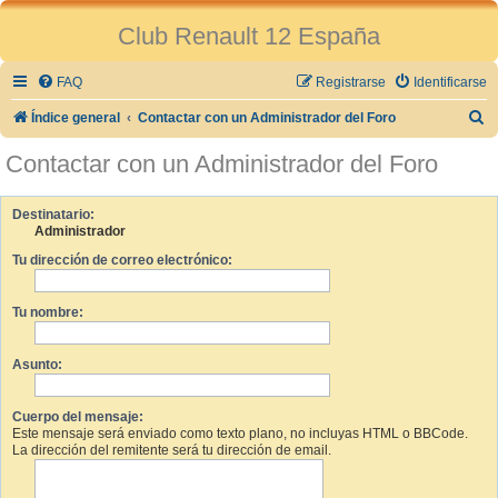
Club Renault 12 España
FAQ
Registrarse
Identificarse
B
Índice general
Contactar con un Administrador del Foro
u
Contactar con un Administrador del Foro
s
c
Destinatario:
Administrador
a
Tu dirección de correo electrónico:
r
Tu nombre:
Asunto:
Cuerpo del mensaje:
Este mensaje será enviado como texto plano, no incluyas HTML o BBCode.
La dirección del remitente será tu dirección de email.