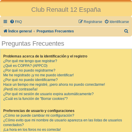
Club Renault 12 España
FAQ
Registrarse
Identificarse
B
Índice general
Preguntas Frecuentes
u
Preguntas Frecuentes
s
c
Problemas acerca de la identificación y el registro
¿Por qué me tengo que registrar?
a
¿Qué es COPPA? (APPCO)
r
¿Por qué no puedo registrarme?
Me he registrado ¡y no me puedo identificar!
¿Por qué no puedo identificarme?
Hace un tiempo me registré, ¡pero ahora no puedo conectarme!
¡Perdí mi contraseña!
¿Por qué mi sesión de usuario expira automáticamente?
¿Cuál es la función de "Borrar cookies"?
Preferencias de usuario y configuraciones
¿Cómo se puede cambiar mi configuración?
¿Cómo evito que mi nombre de usuario aparezca en las listas de usuarios
conectados?
¡La hora en los foros no es correcta!